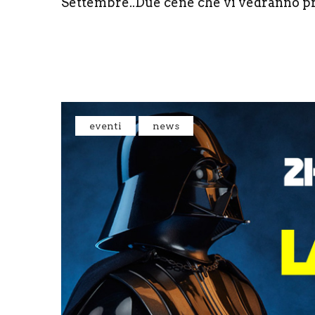
Settembre..Due cene che vi vedranno prot
eventi
news