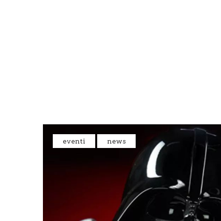
HOME
CHE COS’È
NEWS&E
eventi
news