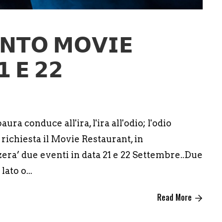
𝗡𝗧𝗢 𝗠𝗢𝗩𝗜𝗘
 𝗘 𝟮𝟮
ura conduce all'ira, l'ira all'odio; l'odio
richiesta il Movie Restaurant, in
ra’ due eventi in data 21 e 22 Settembre..Due
ato o...
Read More