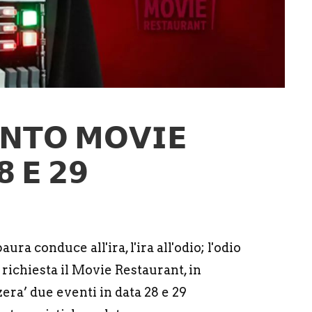
𝗡𝗧𝗢 𝗠𝗢𝗩𝗜𝗘
 𝗘 𝟮𝟵
ura conduce all'ira, l'ira all'odio; l'odio
richiesta il Movie Restaurant, in
ra’ due eventi in data 28 e 29