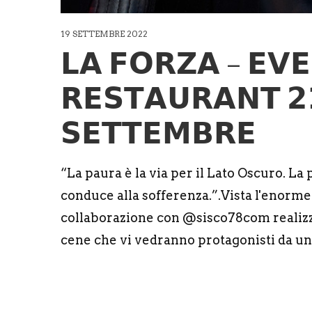
19 SETTEMBRE 2022
𝗟𝗔 𝗙𝗢𝗥𝗭𝗔 – 𝗘𝗩
𝗥𝗘𝗦𝗧𝗔𝗨𝗥𝗔𝗡𝗧 𝟮
𝗦𝗘𝗧𝗧𝗘𝗠𝗕𝗥𝗘
“La paura è la via per il Lato Oscuro. La pa
conduce alla sofferenza.”.Vista l'enorme 
collaborazione con @sisco78com realizze
cene che vi vedranno protagonisti da un l