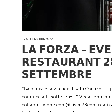
24 SETTEMBRE 2022
𝗟𝗔 𝗙𝗢𝗥𝗭𝗔 – 𝗘𝗩
𝗥𝗘𝗦𝗧𝗔𝗨𝗥𝗔𝗡𝗧 𝟮
𝗦𝗘𝗧𝗧𝗘𝗠𝗕𝗥𝗘
“La paura è la via per il Lato Oscuro. La pa
conduce alla sofferenza.”.Vista l'enorme 
collaborazione con @sisco78com realizze