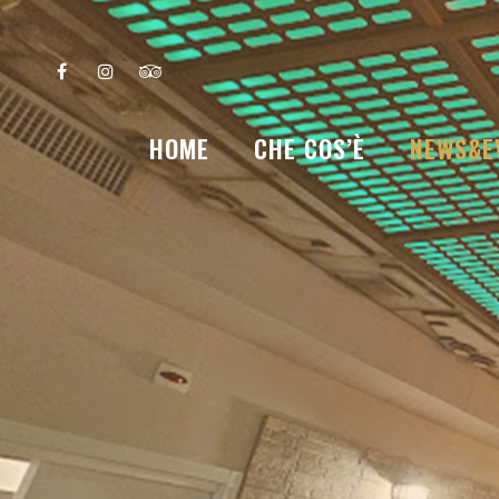
HOME
CHE COS’È
NEWS&E