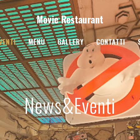
Movie Restaurant
VENTI
MENU
GALLERY
CONTATTI
News&Eventi