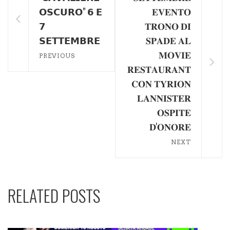
𝗢𝗦𝗖𝗨𝗥𝗢" 𝟲 𝗘
𝐄𝐕𝐄𝐍𝐓𝐎
𝟳
𝐓𝐑𝐎𝐍𝐎 𝐃𝐈
𝗦𝗘𝗧𝗧𝗘𝗠𝗕𝗥𝗘
𝐒𝐏𝐀𝐃𝐄 𝐀𝐋
𝐌𝐎𝐕𝐈𝐄
PREVIOUS
𝐑𝐄𝐒𝐓𝐀𝐔𝐑𝐀𝐍𝐓
𝐂𝐎𝐍 𝐓𝐘𝐑𝐈𝐎𝐍
𝐋𝐀𝐍𝐍𝐈𝐒𝐓𝐄𝐑
𝐎𝐒𝐏𝐈𝐓𝐄
𝐃'𝐎𝐍𝐎𝐑𝐄
NEXT
RELATED POSTS