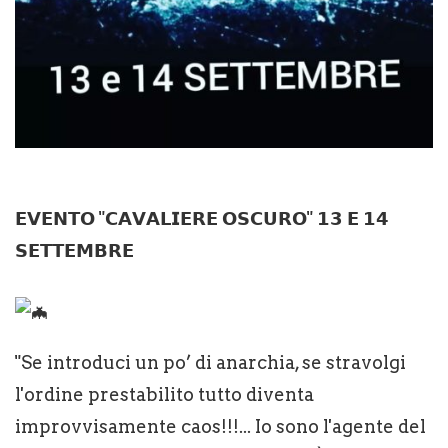
𝗘𝗩𝗘𝗡𝗧𝗢 "𝗖𝗔𝗩𝗔𝗟𝗜𝗘𝗥𝗘 𝗢𝗦𝗖𝗨𝗥𝗢" 𝟭𝟯 𝗘 𝟭𝟰
𝗦𝗘𝗧𝗧𝗘𝗠𝗕𝗥𝗘
"Se introduci un po’ di anarchia, se stravolgi
l'ordine prestabilito tutto diventa
improvvisamente caos!!!... Io sono l'agente del