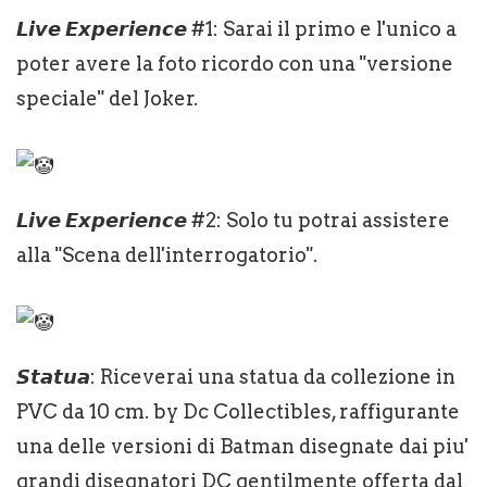
𝙇𝙞𝙫𝙚 𝙀𝙭𝙥𝙚𝙧𝙞𝙚𝙣𝙘𝙚 #1: Sarai il primo e l'unico a
poter avere la foto ricordo con una "versione
speciale" del Joker.
𝙇𝙞𝙫𝙚 𝙀𝙭𝙥𝙚𝙧𝙞𝙚𝙣𝙘𝙚 #2: Solo tu potrai assistere
alla "Scena dell'interrogatorio".
𝙎𝙩𝙖𝙩𝙪𝙖: Riceverai una statua da collezione in
PVC da 10 cm. by Dc Collectibles, raffigurante
una delle versioni di Batman disegnate dai piu'
grandi disegnatori DC gentilmente offerta dal