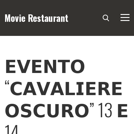
Movie Restaurant
𝗘𝗩𝗘𝗡𝗧𝗢
“𝗖𝗔𝗩𝗔𝗟𝗜𝗘𝗥𝗘
𝗢𝗦𝗖𝗨𝗥𝗢” 13 𝗘
14