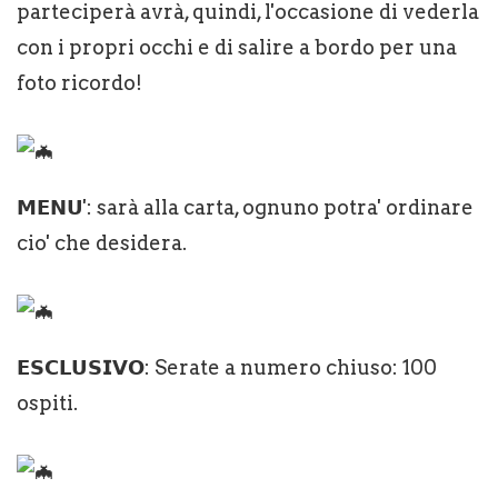
parteciperà avrà, quindi, l'occasione di vederla
con i propri occhi e di salire a bordo per una
foto ricordo!
𝗠𝗘𝗡𝗨': sarà alla carta, ognuno potra' ordinare
cio' che desidera.
𝗘𝗦𝗖𝗟𝗨𝗦𝗜𝗩𝗢: Serate a numero chiuso: 100
ospiti.