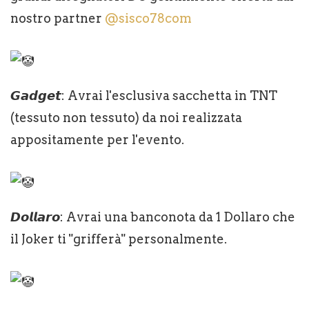
nostro partner
@sisco78com
𝙂𝙖𝙙𝙜𝙚𝙩: Avrai l'esclusiva sacchetta in TNT
(tessuto non tessuto) da noi realizzata
appositamente per l'evento.
𝘿𝙤𝙡𝙡𝙖𝙧𝙤: Avrai una banconota da 1 Dollaro che
il Joker ti "grifferà" personalmente.