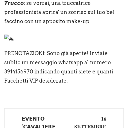
𝙏𝙧𝙪𝙘𝙘𝙤: se vorrai, una truccatrice
professionista aprira' un sorriso sul tuo bel
faccino con un apposito make-up.
PRENOTAZIONI: Sono già aperte! Inviate
subito un messaggio whatsapp al numero
3914156970 indicando quanti siete e quanti
Pacchetti VIP desiderate.
𝗘𝗩𝗘𝗡𝗧𝗢
𝟏𝟔
"𝗖𝗔𝗩𝗔𝗟𝗜𝗘𝗥𝗘
𝐒𝐄𝐓𝐓𝐄𝐌𝐁𝐑𝐄