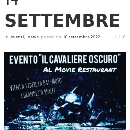
𝗦𝗘𝗧𝗧𝗘𝗠𝗕𝗥𝗘
in
eventi
,
news
posted on
10 settembre 2022
0