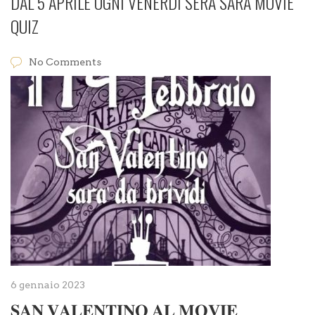
DAL 5 APRILE OGNI VENERDÌ SERA SARÀ MOVIE
QUIZ
No Comments
6 gennaio 2023
𝐒𝐀𝐍 𝐕𝐀𝐋𝐄𝐍𝐓𝐈𝐍𝐎 𝐀𝐋 𝐌𝐎𝐕𝐈𝐄