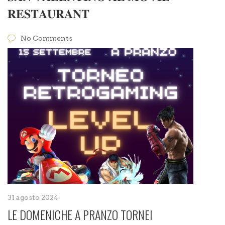
𝐑𝐄𝐒𝐓𝐀𝐔𝐑𝐀𝐍𝐓
No Comments
31 agosto 2024
LE DOMENICHE A PRANZO TORNEI