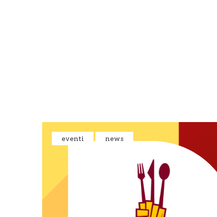
HOME
CHE COS’È
NEWS&E
eventi
news