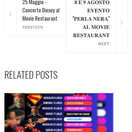
25 Maggio -
𝟖 𝐄 𝟗 𝐀𝐆𝐎𝐒𝐓𝐎
Concerto Dinsey al
𝐄𝐕𝐄𝐍𝐓𝐎
Movie Restaurant
"𝐏𝐄𝐑𝐋𝐀 𝐍𝐄𝐑𝐀"
𝐀𝐋 𝐌𝐎𝐕𝐈𝐄
PREVIOUS
𝐑𝐄𝐒𝐓𝐀𝐔𝐑𝐀𝐍𝐓
NEXT
RELATED POSTS