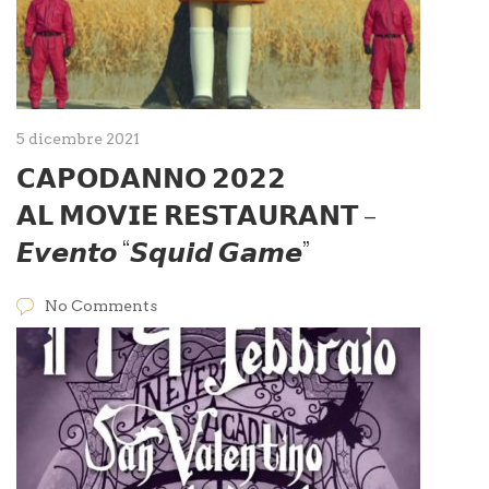
5 dicembre 2021
𝗖𝗔𝗣𝗢𝗗𝗔𝗡𝗡𝗢 𝟮𝟬𝟮𝟮
𝗔𝗟 𝗠𝗢𝗩𝗜𝗘 𝗥𝗘𝗦𝗧𝗔𝗨𝗥𝗔𝗡𝗧 –
𝙀𝙫𝙚𝙣𝙩𝙤 “𝙎𝙦𝙪𝙞𝙙 𝙂𝙖𝙢𝙚”
No Comments