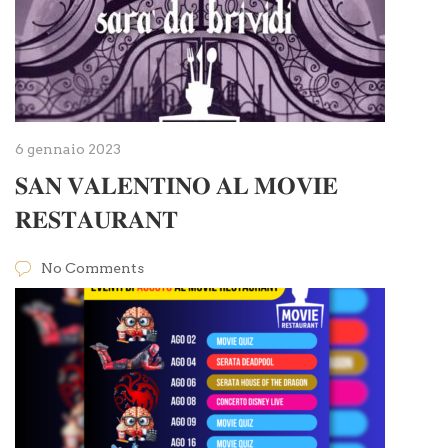
6 gennaio 2023
𝐒𝐀𝐍 𝐕𝐀𝐋𝐄𝐍𝐓𝐈𝐍𝐎 𝐀𝐋 𝐌𝐎𝐕𝐈𝐄
𝐑𝐄𝐒𝐓𝐀𝐔𝐑𝐀𝐍𝐓
No Comments