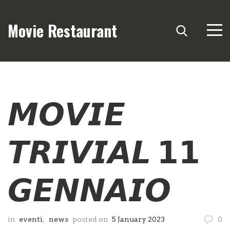
Movie Restaurant
𝙈𝙊𝙑𝙄𝙀
𝙏𝙍𝙄𝙑𝙄𝘼𝙇 𝟭𝟭
𝙂𝙀𝙉𝙉𝘼𝙄𝙊
in
eventi
,
news
posted on
5 January 2023
0