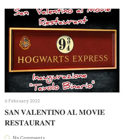
6 February 2022
𝐒𝐀𝐍 𝐕𝐀𝐋𝐄𝐍𝐓𝐈𝐍𝐎 𝐀𝐋 𝐌𝐎𝐕𝐈𝐄
𝐑𝐄𝐒𝐓𝐀𝐔𝐑𝐀𝐍𝐓
No Comments