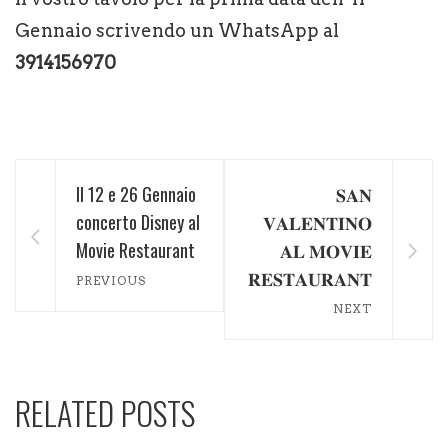
Gennaio scrivendo un WhatsApp al
3914156970
Il 12 e 26 Gennaio
𝐒𝐀𝐍
concerto Disney al
𝐕𝐀𝐋𝐄𝐍𝐓𝐈𝐍𝐎
Movie Restaurant
𝐀𝐋 𝐌𝐎𝐕𝐈𝐄
𝐑𝐄𝐒𝐓𝐀𝐔𝐑𝐀𝐍𝐓
PREVIOUS
NEXT
RELATED POSTS