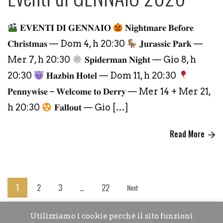
𝐄𝐕𝐄𝐍𝐓𝐈 𝐃𝐈 𝐆𝐄𝐍𝐍𝐀𝐈𝐎
𝐍𝐢𝐠𝐡𝐭𝐦𝐚𝐫𝐞 𝐁𝐞𝐟𝐨𝐫𝐞
𝐂𝐡𝐫𝐢𝐬𝐭𝐦𝐚𝐬 — Dom 4, h 20:30
𝐉𝐮𝐫𝐚𝐬𝐬𝐢𝐜 𝐏𝐚𝐫𝐤 —
Mer 7, h 20:30
𝐒𝐩𝐢𝐝𝐞𝐫𝐦𝐚𝐧 𝐍𝐢𝐠𝐡𝐭 — Gio 8, h
20:30
𝐇𝐚𝐳𝐛𝐢𝐧 𝐇𝐨𝐭𝐞𝐥 — Dom 11, h 20:30
𝐏𝐞𝐧𝐧𝐲𝐰𝐢𝐬𝐞 – 𝐖𝐞𝐥𝐜𝐨𝐦𝐞 𝐭𝐨 𝐃𝐞𝐫𝐫𝐲 — Mer 14 + Mer 21,
h 20:30
𝐅𝐚𝐥𝐥𝐨𝐮𝐭 — Gio […]
Read More
1
2
3
…
22
Next
Utilizziamo i cookie perché il sito funzioni