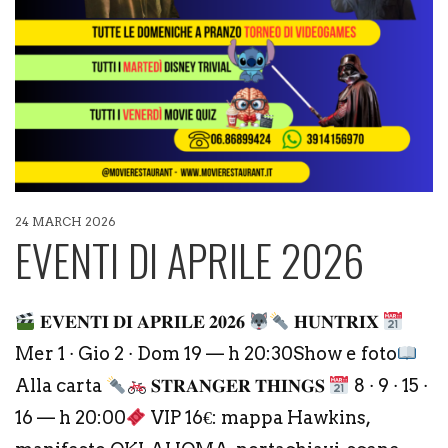
24 MARCH 2026
EVENTI DI APRILE 2026
𝐄𝐕𝐄𝐍𝐓𝐈 𝐃𝐈 𝐀𝐏𝐑𝐈𝐋𝐄 𝟐𝟎𝟐𝟔
𝐇𝐔𝐍𝐓𝐑𝐈𝐗
Mer 1 · Gio 2 · Dom 19 — h 20:30Show e foto
Alla carta
𝐒𝐓𝐑𝐀𝐍𝐆𝐄𝐑 𝐓𝐇𝐈𝐍𝐆𝐒
8 · 9 · 15 ·
16 — h 20:00
VIP 16€: mappa Hawkins,