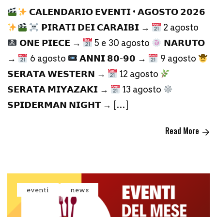
𝗖𝗔𝗟𝗘𝗡𝗗𝗔𝗥𝗜𝗢 𝗘𝗩𝗘𝗡𝗧𝗜 • 𝗔𝗚𝗢𝗦𝗧𝗢 𝟮𝟬𝟮𝟲
𝗣𝗜𝗥𝗔𝗧𝗜 𝗗𝗘𝗜 𝗖𝗔𝗥𝗔𝗜𝗕𝗜 →
2 agosto
𝗢𝗡𝗘 𝗣𝗜𝗘𝗖𝗘 →
5 e 30 agosto
𝗡𝗔𝗥𝗨𝗧𝗢
→
6 agosto
𝗔𝗡𝗡𝗜 𝟴𝟬-𝟵𝟬 →
9 agosto
𝗦𝗘𝗥𝗔𝗧𝗔 𝗪𝗘𝗦𝗧𝗘𝗥𝗡 →
12 agosto
𝗦𝗘𝗥𝗔𝗧𝗔 𝗠𝗜𝗬𝗔𝗭𝗔𝗞𝗜 →
13 agosto
𝗦𝗣𝗜𝗗𝗘𝗥𝗠𝗔𝗡 𝗡𝗜𝗚𝗛𝗧 → […]
Read More
eventi
news