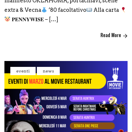
manifesto OKLAHOMA, portachiavi, scene
extra & Vecna
’80 facoltativo
Alla carta
𝐏𝐄𝐍𝐍𝐘𝐖𝐈𝐒𝐄 – […]
Read More
eventi
news