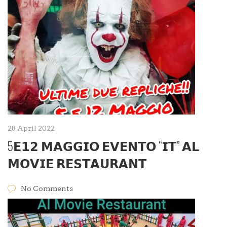
28 April 2022
5𝗘𝟭𝟮 𝗠𝗔𝗚𝗚𝗜𝗢 𝗘𝗩𝗘𝗡𝗧𝗢 “𝗜𝗧” 𝗔𝗟
𝗠𝗢𝗩𝗜𝗘 𝗥𝗘𝗦𝗧𝗔𝗨𝗥𝗔𝗡𝗧
No Comments