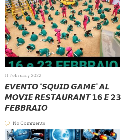
11 February 2022
𝙀𝙑𝙀𝙉𝙏𝙊 “𝙎𝙌𝙐𝙄𝘿 𝙂𝘼𝙈𝙀” 𝘼𝙇
𝙈𝙊𝙑𝙄𝙀 𝙍𝙀𝙎𝙏𝘼𝙐𝙍𝘼𝙉𝙏 𝟭𝟲 𝙀 𝟮𝟯
𝙁𝙀𝘽𝘽𝙍𝘼𝙄𝙊
No Comments