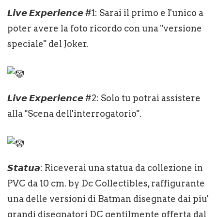
𝙇𝙞𝙫𝙚 𝙀𝙭𝙥𝙚𝙧𝙞𝙚𝙣𝙘𝙚 #1: Sarai il primo e l'unico a
poter avere la foto ricordo con una "versione
speciale" del Joker.
𝙇𝙞𝙫𝙚 𝙀𝙭𝙥𝙚𝙧𝙞𝙚𝙣𝙘𝙚 #2: Solo tu potrai assistere
alla "Scena dell'interrogatorio".
𝙎𝙩𝙖𝙩𝙪𝙖: Riceverai una statua da collezione in
PVC da 10 cm. by Dc Collectibles, raffigurante
una delle versioni di Batman disegnate dai piu'
grandi disegnatori DC gentilmente offerta dal