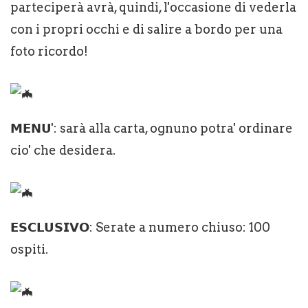
parteciperà avrà, quindi, l'occasione di vederla
con i propri occhi e di salire a bordo per una
foto ricordo!
𝗠𝗘𝗡𝗨': sarà alla carta, ognuno potra' ordinare
cio' che desidera.
𝗘𝗦𝗖𝗟𝗨𝗦𝗜𝗩𝗢: Serate a numero chiuso: 100
ospiti.