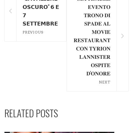
𝗢𝗦𝗖𝗨𝗥𝗢" 𝟲 𝗘
𝐄𝐕𝐄𝐍𝐓𝐎
𝟳
𝐓𝐑𝐎𝐍𝐎 𝐃𝐈
𝗦𝗘𝗧𝗧𝗘𝗠𝗕𝗥𝗘
𝐒𝐏𝐀𝐃𝐄 𝐀𝐋
𝐌𝐎𝐕𝐈𝐄
PREVIOUS
𝐑𝐄𝐒𝐓𝐀𝐔𝐑𝐀𝐍𝐓
𝐂𝐎𝐍 𝐓𝐘𝐑𝐈𝐎𝐍
𝐋𝐀𝐍𝐍𝐈𝐒𝐓𝐄𝐑
𝐎𝐒𝐏𝐈𝐓𝐄
𝐃'𝐎𝐍𝐎𝐑𝐄
NEXT
RELATED POSTS