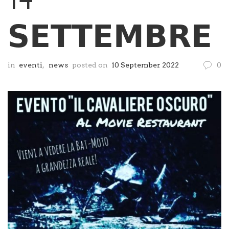
𝗦𝗘𝗧𝗧𝗘𝗠𝗕𝗥𝗘
in
eventi
,
news
posted on
10 September 2022
0