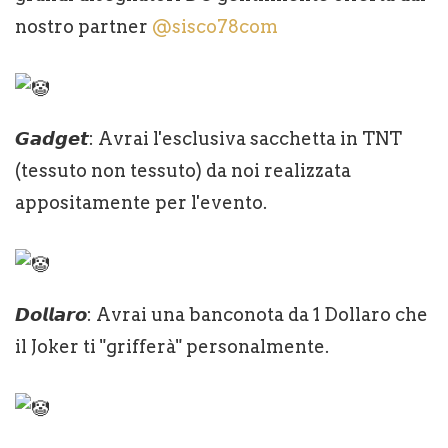
nostro partner
@sisco78com
𝙂𝙖𝙙𝙜𝙚𝙩: Avrai l'esclusiva sacchetta in TNT
(tessuto non tessuto) da noi realizzata
appositamente per l'evento.
𝘿𝙤𝙡𝙡𝙖𝙧𝙤: Avrai una banconota da 1 Dollaro che
il Joker ti "grifferà" personalmente.