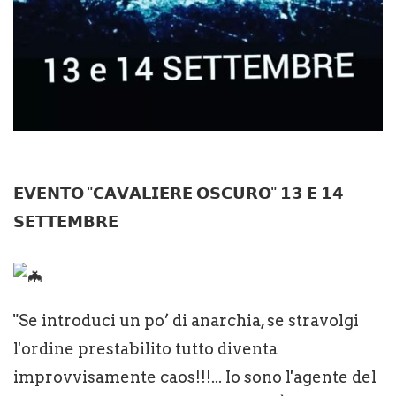
𝗘𝗩𝗘𝗡𝗧𝗢 "𝗖𝗔𝗩𝗔𝗟𝗜𝗘𝗥𝗘 𝗢𝗦𝗖𝗨𝗥𝗢" 𝟭𝟯 𝗘 𝟭𝟰
𝗦𝗘𝗧𝗧𝗘𝗠𝗕𝗥𝗘
"Se introduci un po’ di anarchia, se stravolgi
l'ordine prestabilito tutto diventa
improvvisamente caos!!!... Io sono l'agente del