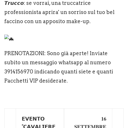
𝙏𝙧𝙪𝙘𝙘𝙤: se vorrai, una truccatrice
professionista aprira' un sorriso sul tuo bel
faccino con un apposito make-up.
PRENOTAZIONI: Sono già aperte! Inviate
subito un messaggio whatsapp al numero
3914156970 indicando quanti siete e quanti
Pacchetti VIP desiderate.
𝗘𝗩𝗘𝗡𝗧𝗢
𝟏𝟔
"𝗖𝗔𝗩𝗔𝗟𝗜𝗘𝗥𝗘
𝐒𝐄𝐓𝐓𝐄𝐌𝐁𝐑𝐄