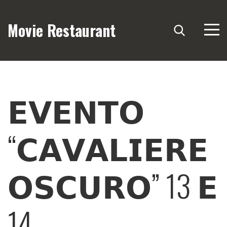
Movie Restaurant
𝗘𝗩𝗘𝗡𝗧𝗢
“𝗖𝗔𝗩𝗔𝗟𝗜𝗘𝗥𝗘
𝗢𝗦𝗖𝗨𝗥𝗢” 13 𝗘
14