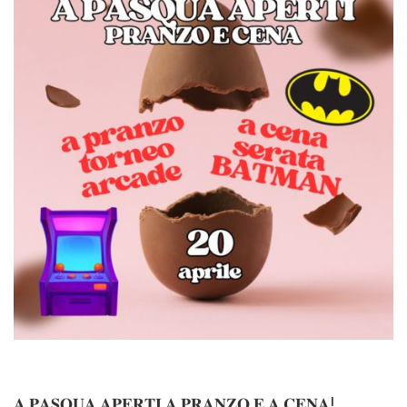
𝐀 𝐏𝐀𝐒𝐐𝐔𝐀 𝐀𝐏𝐄𝐑𝐓𝐈 𝐀 𝐏𝐑𝐀𝐍𝐙𝐎 𝐄 𝐀 𝐂𝐄𝐍𝐀!