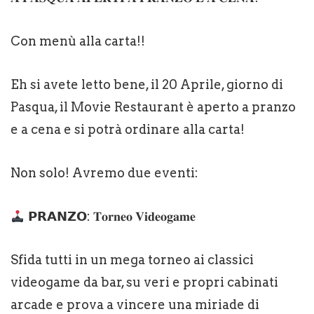
Con menù alla carta!!
Eh si avete letto bene, il 20 Aprile, giorno di
Pasqua, il Movie Restaurant è aperto a pranzo
e a cena e si potrà ordinare alla carta!
Non solo! Avremo due eventi:
𝗣𝗥𝗔𝗡𝗭𝗢: 𝐓𝐨𝐫𝐧𝐞𝐨 𝐕𝐢𝐝𝐞𝐨𝐠𝐚𝐦𝐞
Sfida tutti in un mega torneo ai classici
videogame da bar, su veri e propri cabinati
arcade e prova a vincere una miriade di