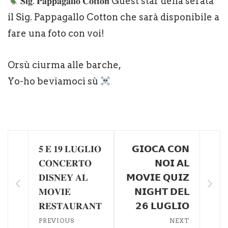
𝐒𝐢𝐠. 𝐏𝐚𝐩𝐩𝐚𝐠𝐚𝐥𝐥𝐨 𝐂𝐨𝐭𝐭𝐨𝐧 Guest star della serata
il Sig. Pappagallo Cotton che sarà disponibile a
fare una foto con voi!
Orsù ciurma alle barche,
Yo-ho beviamoci sù
𝟓 𝐄 𝟏𝟗 𝐋𝐔𝐆𝐋𝐈𝐎
𝗚𝗜𝗢𝗖𝗔 𝗖𝗢𝗡
𝐂𝐎𝐍𝐂𝐄𝐑𝐓𝐎
𝗡𝗢𝗜 𝗔𝗟
𝐃𝐈𝐒𝐍𝐄𝐘 𝐀𝐋
𝗠𝗢𝗩𝗜𝗘 𝗤𝗨𝗜𝗭
𝐌𝐎𝐕𝐈𝐄
𝗡𝗜𝗚𝗛𝗧 𝗗𝗘𝗟
𝐑𝐄𝐒𝐓𝐀𝐔𝐑𝐀𝐍𝐓
𝟮𝟲 𝗟𝗨𝗚𝗟𝗜𝗢
PREVIOUS
NEXT