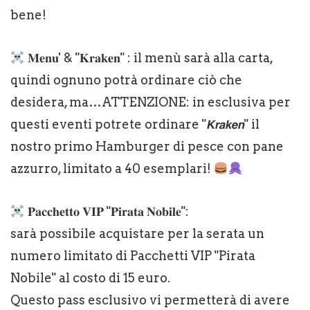
bene!
𝐌𝐞𝐧𝐮' & "𝐊𝐫𝐚𝐤𝐞𝐧" : il menù sarà alla carta,
quindi ognuno potrà ordinare ciò che
desidera, ma…ATTENZIONE: in esclusiva per
questi eventi potrete ordinare "𝙆𝙧𝙖𝙠𝙚𝙣" il
nostro primo Hamburger di pesce con pane
azzurro, limitato a 40 esemplari!
𝐏𝐚𝐜𝐜𝐡𝐞𝐭𝐭𝐨 𝐕𝐈𝐏 "𝐏𝐢𝐫𝐚𝐭𝐚 𝐍𝐨𝐛𝐢𝐥𝐞":
sarà possibile acquistare per la serata un
numero limitato di Pacchetti VIP "Pirata
Nobile" al costo di 15 euro.
Questo pass esclusivo vi permetterà di avere