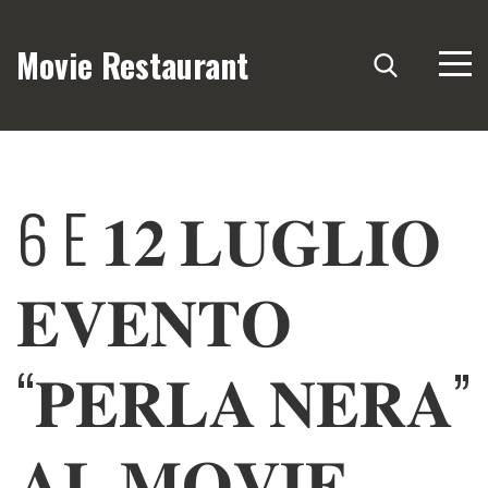
Movie Restaurant
6 E 𝟏𝟐 𝐋𝐔𝐆𝐋𝐈𝐎
𝐄𝐕𝐄𝐍𝐓𝐎
“𝐏𝐄𝐑𝐋𝐀 𝐍𝐄𝐑𝐀”
𝐀𝐋 𝐌𝐎𝐕𝐈𝐄