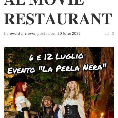
𝐑𝐄𝐒𝐓𝐀𝐔𝐑𝐀𝐍𝐓
in
eventi
,
news
posted on
30 June 2022
0