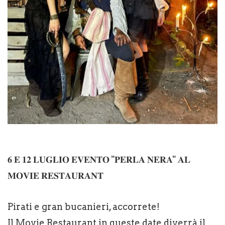
𝟔 𝐄 𝟏𝟐 𝐋𝐔𝐆𝐋𝐈𝐎 𝐄𝐕𝐄𝐍𝐓𝐎 "𝐏𝐄𝐑𝐋𝐀 𝐍𝐄𝐑𝐀" 𝐀𝐋
𝐌𝐎𝐕𝐈𝐄 𝐑𝐄𝐒𝐓𝐀𝐔𝐑𝐀𝐍𝐓
Pirati e gran bucanieri, accorrete!
Il Movie Restaurant in queste date diverrà il