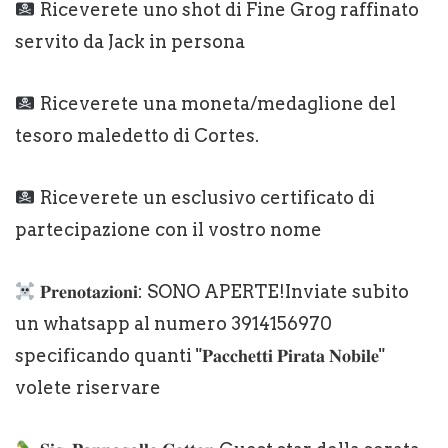
Riceverete uno shot di Fine Grog raffinato
servito da Jack in persona
Riceverete una moneta/medaglione del
tesoro maledetto di Cortes.
Riceverete un esclusivo certificato di
partecipazione con il vostro nome
𝐏𝐫𝐞𝐧𝐨𝐭𝐚𝐳𝐢𝐨𝐧𝐢: SONO APERTE!Inviate subito
un whatsapp al numero 3914156970
specificando quanti "𝐏𝐚𝐜𝐜𝐡𝐞𝐭𝐭𝐢 𝐏𝐢𝐫𝐚𝐭𝐚 𝐍𝐨𝐛𝐢𝐥𝐞"
volete riservare