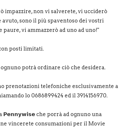
arò impazzire, non vi salverete, vi ucciderò
 avuto, sono il più spaventoso dei vostri
re paure, vi ammazzerò ad uno ad uno!"
n posti limitati.
ndi ognuno potrà ordinare ciò che desidera.
Accetteremo prenotazioni telefoniche esclusivamente a
𝐫𝐳𝐨 chiamando lo 0686899424 ed il 3914156970.
𝗲𝗻𝗻𝘆𝘄𝗶𝘀𝗲 che porrà ad ognuno una
ene vincerete consumazioni per il Movie