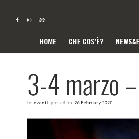
HOME
CHE COS’È?
NEWS&E
3-4 marzo –
in
eventi
posted on
26 February 2020