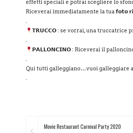
effetti speciali e potrai scegliere lo sf
Riceverai immediatamente la tua 𝗳𝗼𝘁𝗼 𝗿𝗶
.
𝗧𝗥𝗨𝗖𝗖𝗢 : se vorrai, una truccatrice
.
𝗣𝗔𝗟𝗟𝗢𝗡𝗖𝗜𝗡𝗢 : Riceverai il pallonci
.
Qui tutti galleggiano…vuoi galleggiare 
.
Movie Restaurant Carnival Party 2020