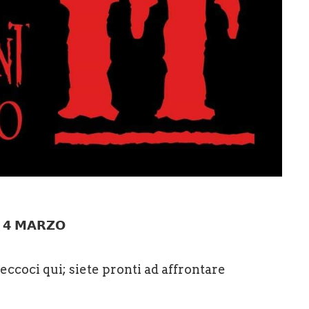
 𝟰 𝗠𝗔𝗥𝗭𝗢
 eccoci qui; siete pronti ad affrontare