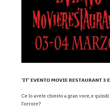
"𝗜𝗧" 𝗘𝗩𝗘𝗡𝗧𝗢 𝗠𝗢𝗩𝗜𝗘 𝗥𝗘𝗦𝗧𝗔𝗨𝗥𝗔𝗡𝗧 𝟯 
.
Ce lo avete chiesto a gran voce, e quindi
l'orrore?