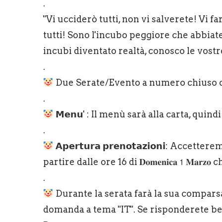
.
"Vi ucciderò tutti, non vi salverete! Vi f
tutti! Sono l'incubo peggiore che abbiate
incubi diventato realtà, conosco le vost
.
Due Serate/Evento a numero chiuso co
.
𝗠𝗲𝗻𝘂' : Il menù sarà alla carta, qui
.
𝗔𝗽𝗲𝗿𝘁𝘂𝗿𝗮 𝗽𝗿𝗲𝗻𝗼𝘁𝗮𝘇𝗶𝗼𝗻𝗶: 
partire dalle ore 16 di 𝐃𝐨𝐦𝐞𝐧𝐢𝐜𝐚 𝟣 𝐌
.
Durante la serata farà la sua comparsa 
domanda a tema "IT". Se risponderete b