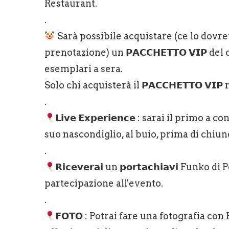
Restaurant.
.
Sarà possibile acquistare (ce lo dov
prenotazione) un 𝗣𝗔𝗖𝗖𝗛𝗘𝗧𝗧𝗢 𝗩𝗜𝗣 d
esemplari a sera.
Solo chi acquisterà il 𝗣𝗔𝗖𝗖𝗛𝗘𝗧𝗧𝗢 𝗩𝗜𝗣
.
𝗟𝗶𝘃𝗲 𝗘𝘅𝗽𝗲𝗿𝗶𝗲𝗻𝗰𝗲 : sarai il pri
suo nascondiglio, al buio, prima di chiun
.
𝗥𝗶𝗰𝗲𝘃𝗲𝗿𝗮𝗶 un 𝗽𝗼𝗿𝘁𝗮𝗰𝗵𝗶𝗮𝘃𝗶 Funko d
partecipazione all'evento.
.
𝗙𝗢𝗧𝗢 : Potrai fare una fotografia 