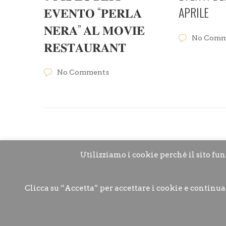
𝐄𝐕𝐄𝐍𝐓𝐎 “𝐏𝐄𝐑𝐋𝐀
APRILE
𝐍𝐄𝐑𝐀” 𝐀𝐋 𝐌𝐎𝐕𝐈𝐄
No Comm
𝐑𝐄𝐒𝐓𝐀𝐔𝐑𝐀𝐍𝐓
No Comments
Utilizziamo i cookie perché il sito fu
Clicca su “Accetta” per accettare i cookie e continua
Movie Restaurant © 2022