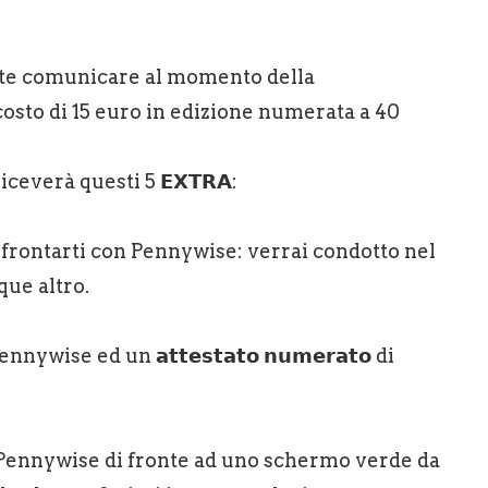
rete comunicare al momento della
el costo di 15 euro in edizione numerata a 40
 riceverà questi 5 𝗘𝗫𝗧𝗥𝗔:
mo a confrontarti con Pennywise: verrai condotto nel
que altro.
i Pennywise ed un 𝗮𝘁𝘁𝗲𝘀𝘁𝗮𝘁𝗼 𝗻𝘂𝗺𝗲𝗿𝗮𝘁𝗼 di
con Pennywise di fronte ad uno schermo verde da