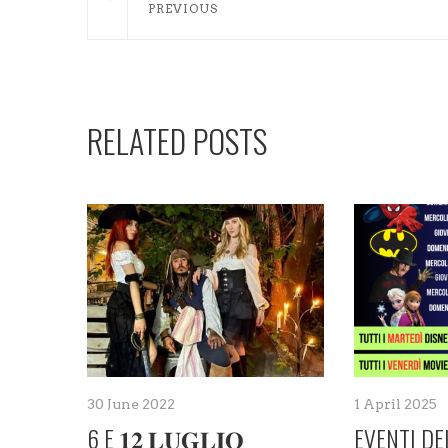
PREVIOUS
RELATED POSTS
30 June 2022
1 April 2025
6 E 𝟏𝟐 𝐋𝐔𝐆𝐋𝐈𝐎
EVENTI DE