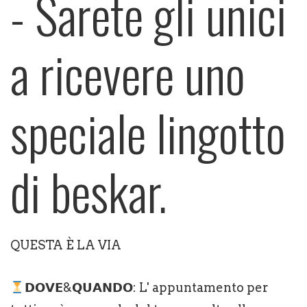
- Sarete gli unici
a ricevere uno
speciale lingotto
di beskar.
QUESTA È LA VIA
𝗗𝗢𝗩𝗘&𝗤𝗨𝗔𝗡𝗗𝗢: L' appuntamento per