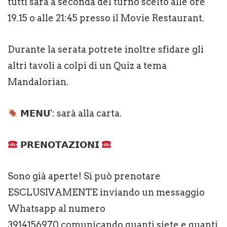
tutti sarà a seconda del turno scelto alle ore
19.15 o alle 21:45 presso il Movie Restaurant.
Durante la serata potrete inoltre sfidare gli
altri tavoli a colpi di un Quiz a tema
Mandalorian.
𝗠𝗘𝗡𝗨': sarà alla carta.
𝗣𝗥𝗘𝗡𝗢𝗧𝗔𝗭𝗜𝗢𝗡𝗜
Sono già aperte! Si può prenotare
ESCLUSIVAMENTE inviando un messaggio
Whatsapp al numero
3914156970 comunicando quanti siete e quanti