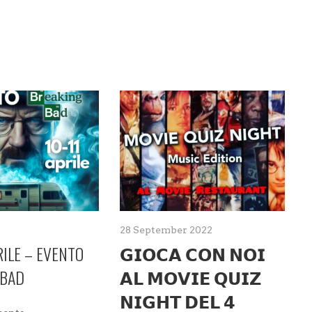
28 September 2022
RILE – EVENTO
𝗚𝗜𝗢𝗖𝗔 𝗖𝗢𝗡 𝗡𝗢𝗜
 BAD
𝗔𝗟 𝗠𝗢𝗩𝗜𝗘 𝗤𝗨𝗜𝗭
𝗡𝗜𝗚𝗛𝗧 𝗗𝗘𝗟 𝟰