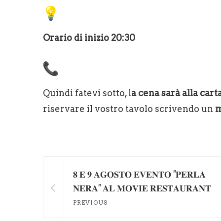
Orario di inizio 20:30
Quindi fatevi sotto, l
a cena sarà alla cart
riservare il vostro tavolo scrivendo un
m
𝟖 𝐄 𝟗 𝐀𝐆𝐎𝐒𝐓𝐎 𝐄𝐕𝐄𝐍𝐓𝐎 "𝐏𝐄𝐑𝐋𝐀
𝐍𝐄𝐑𝐀" 𝐀𝐋 𝐌𝐎𝐕𝐈𝐄 𝐑𝐄𝐒𝐓𝐀𝐔𝐑𝐀𝐍𝐓
PREVIOUS