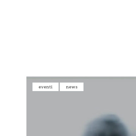
HOME
CHE COS’È
NEWS&E
eventi
news