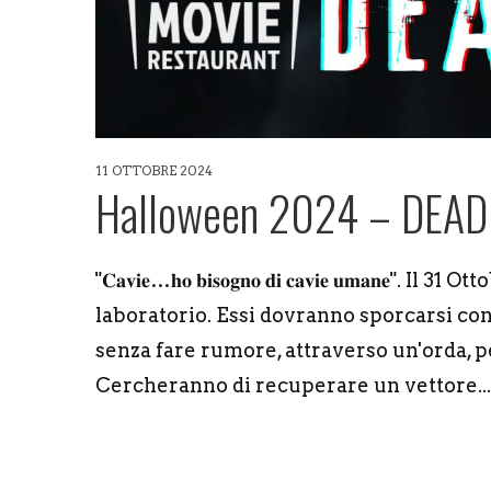
11 OTTOBRE 2024
Halloween 2024 – DEAD
"𝐂𝐚𝐯𝐢𝐞…𝐡𝐨 𝐛𝐢𝐬𝐨𝐠𝐧𝐨 𝐝𝐢 𝐜𝐚𝐯𝐢𝐞 𝐮𝐦𝐚
laboratorio. Essi dovranno sporcarsi con 
senza fare rumore, attraverso un'orda, 
Cercheranno di recuperare un vettore...