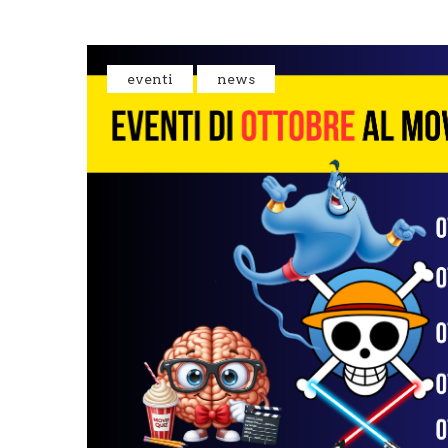
eventi
news