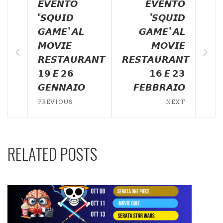
𝙀𝙑𝙀𝙉𝙏𝙊
𝙀𝙑𝙀𝙉𝙏𝙊
"𝙎𝙌𝙐𝙄𝘿
"𝙎𝙌𝙐𝙄𝘿
𝙂𝘼𝙈𝙀" 𝘼𝙇
𝙂𝘼𝙈𝙀" 𝘼𝙇
𝙈𝙊𝙑𝙄𝙀
𝙈𝙊𝙑𝙄𝙀
𝙍𝙀𝙎𝙏𝘼𝙐𝙍𝘼𝙉𝙏
𝙍𝙀𝙎𝙏𝘼𝙐𝙍𝘼𝙉𝙏
𝟭𝟵 𝙀 𝟮𝟲
𝟭𝟲 𝙀 𝟮𝟯
𝙂𝙀𝙉𝙉𝘼𝙄𝙊
𝙁𝙀𝘽𝘽𝙍𝘼𝙄𝙊
PREVIOUS
NEXT
RELATED POSTS