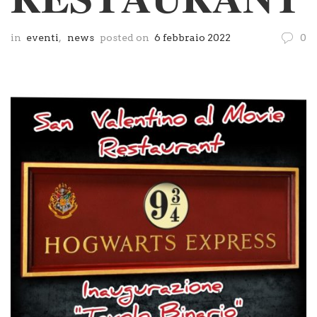
in
eventi
,
news
posted on
6 febbraio 2022
0