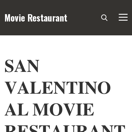
Movie Restaurant
𝐒𝐀𝐍
𝐕𝐀𝐋𝐄𝐍𝐓𝐈𝐍𝐎
𝐀𝐋 𝐌𝐎𝐕𝐈𝐄
𝐑𝐄𝐒𝐓𝐀𝐔𝐑𝐀𝐍𝐓