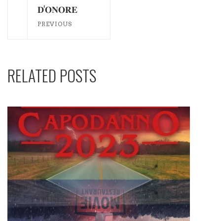
𝐃'𝐎𝐍𝐎𝐑𝐄
PREVIOUS
RELATED POSTS