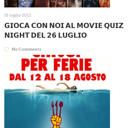
15 luglio 2022
𝗚𝗜𝗢𝗖𝗔 𝗖𝗢𝗡 𝗡𝗢𝗜 𝗔𝗟 𝗠𝗢𝗩𝗜𝗘 𝗤𝗨𝗜𝗭
𝗡𝗜𝗚𝗛𝗧 𝗗𝗘𝗟 𝟮𝟲 𝗟𝗨𝗚𝗟𝗜𝗢
No Comments