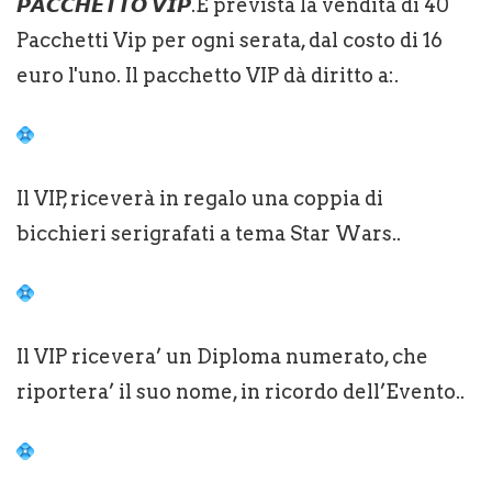
𝙋𝘼𝘾𝘾𝙃𝙀𝙏𝙏𝙊 𝙑𝙄𝙋.È prevista la vendita di 40
Pacchetti Vip per ogni serata, dal costo di 16
euro l'uno. Il pacchetto VIP dà diritto a:.
Il VIP, riceverà in regalo una coppia di
bicchieri serigrafati a tema Star Wars..
Il VIP ricevera’ un Diploma numerato, che
riportera’ il suo nome, in ricordo dell’Evento..