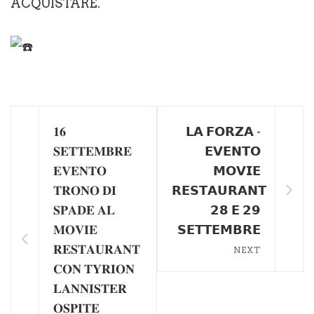
ACQUISTARE.
𝟏𝟔
𝗟𝗔 𝗙𝗢𝗥𝗭𝗔 -
𝐒𝐄𝐓𝐓𝐄𝐌𝐁𝐑𝐄
𝗘𝗩𝗘𝗡𝗧𝗢
𝐄𝐕𝐄𝐍𝐓𝐎
𝗠𝗢𝗩𝗜𝗘
𝐓𝐑𝐎𝐍𝐎 𝐃𝐈
𝗥𝗘𝗦𝗧𝗔𝗨𝗥𝗔𝗡𝗧
𝐒𝐏𝐀𝐃𝐄 𝐀𝐋
𝟮𝟴 𝗘 𝟮𝟵
𝐌𝐎𝐕𝐈𝐄
𝗦𝗘𝗧𝗧𝗘𝗠𝗕𝗥𝗘
𝐑𝐄𝐒𝐓𝐀𝐔𝐑𝐀𝐍𝐓
NEXT
𝐂𝐎𝐍 𝐓𝐘𝐑𝐈𝐎𝐍
𝐋𝐀𝐍𝐍𝐈𝐒𝐓𝐄𝐑
𝐎𝐒𝐏𝐈𝐓𝐄