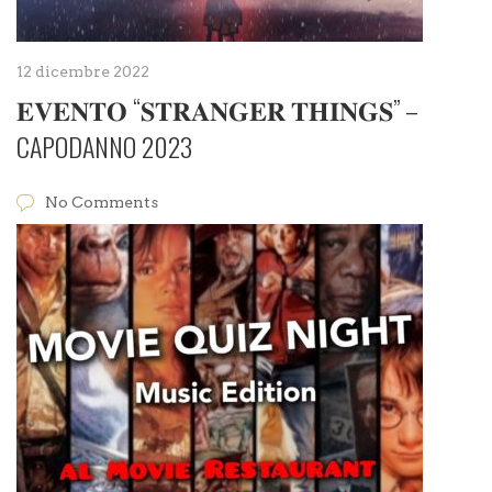
12 dicembre 2022
𝐄𝐕𝐄𝐍𝐓𝐎 “𝐒𝐓𝐑𝐀𝐍𝐆𝐄𝐑 𝐓𝐇𝐈𝐍𝐆𝐒” –
CAPODANNO 2023
No Comments