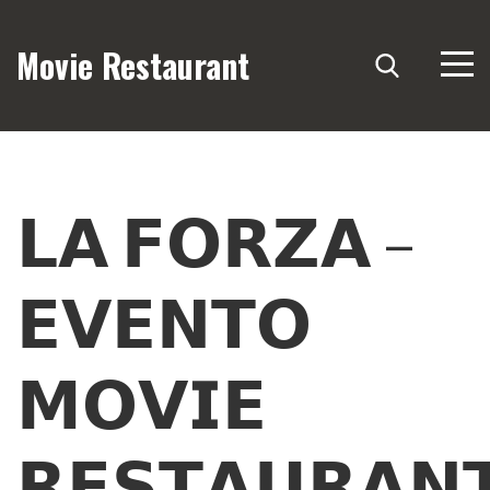
Movie Restaurant
𝗟𝗔 𝗙𝗢𝗥𝗭𝗔 –
𝗘𝗩𝗘𝗡𝗧𝗢
𝗠𝗢𝗩𝗜𝗘
𝗥𝗘𝗦𝗧𝗔𝗨𝗥𝗔𝗡