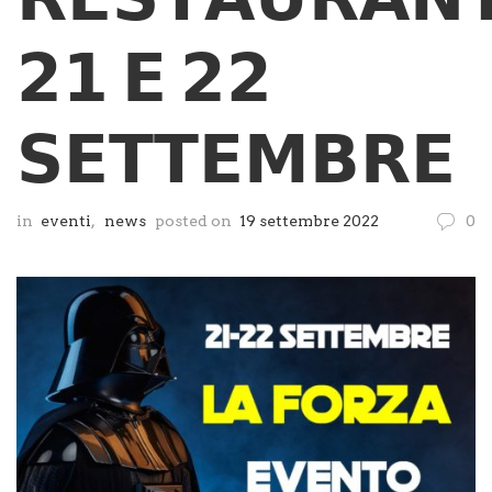
𝟮𝟭 𝗘 𝟮𝟮
𝗦𝗘𝗧𝗧𝗘𝗠𝗕𝗥𝗘
in
eventi
,
news
posted on
19 settembre 2022
0