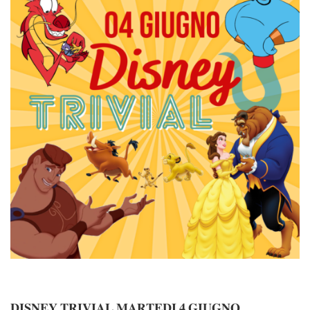
𝐃𝐈𝐒𝐍𝐄𝐘 𝐓𝐑𝐈𝐕𝐈𝐀𝐋 𝐌𝐀𝐑𝐓𝐄𝐃𝐈 𝟒 𝐆𝐈𝐔𝐆𝐍𝐎