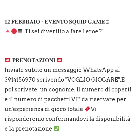
𝟏𝟐 𝐅𝐄𝐁𝐁𝐑𝐀𝐈𝐎 - 𝐄𝐕𝐄𝐍𝐓𝐎 𝐒𝐐𝐔𝐈𝐃 𝐆𝐀𝐌𝐄 𝟐
🟦"Ti sei divertito a fare l'eroe?"
𝐏𝐑𝐄𝐍𝐎𝐓𝐀𝐙𝐈𝐎𝐍𝐈
Inviate subito un messaggio WhatsApp al
3914156970 scrivendo "VOGLIO GIOCARE".E
poi scrivete: un cognome, il numero di coperti
e il numero di pacchetti VIP da riservare per
un'esperienza di gioco totale
Vi
risponderemo confermandovi la disponibilità
e la prenotazione