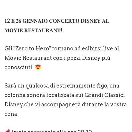
𝟏2 𝐄 𝟐𝟔 𝐆𝐄𝐍𝐍𝐀𝐈𝐎 𝐂𝐎𝐍𝐂𝐄𝐑𝐓𝐎 𝐃𝐈𝐒𝐍𝐄𝐘 𝐀𝐋
𝐌𝐎𝐕𝐈𝐄 𝐑𝐄𝐒𝐓𝐀𝐔𝐑𝐀𝐍𝐓!
Gli "Zero to Hero" tornano ad esibirsi live al
Movie Restaurant con i pezzi Disney più
conosciuti!
Sarà un qualcosa di estremamente figo, una
colonna sonora focalizzata sui Grandi Classici
Disney che vi accompagnerà durante la vostra
cena!