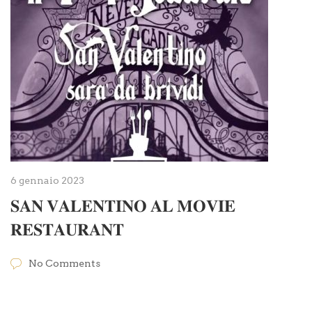
6 gennaio 2023
𝐒𝐀𝐍 𝐕𝐀𝐋𝐄𝐍𝐓𝐈𝐍𝐎 𝐀𝐋 𝐌𝐎𝐕𝐈𝐄
𝐑𝐄𝐒𝐓𝐀𝐔𝐑𝐀𝐍𝐓
No Comments