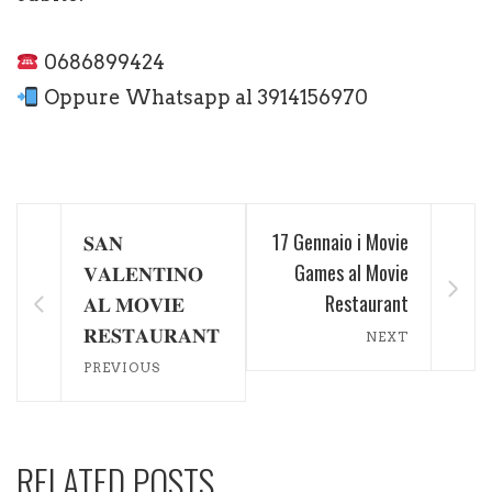
0686899424
Oppure Whatsapp al 3914156970
𝐒𝐀𝐍
17 Gennaio i Movie
𝐕𝐀𝐋𝐄𝐍𝐓𝐈𝐍𝐎
Games al Movie
𝐀𝐋 𝐌𝐎𝐕𝐈𝐄
Restaurant
𝐑𝐄𝐒𝐓𝐀𝐔𝐑𝐀𝐍𝐓
NEXT
PREVIOUS
RELATED POSTS