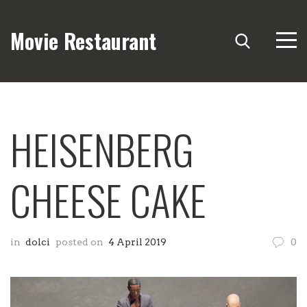
Movie Restaurant
HEISENBERG
CHEESE CAKE
in
dolci
posted on
4 April 2019
0