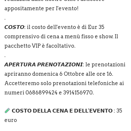
appositamente per l'evento!
.
𝘾𝙊𝙎𝙏𝙊: il costo dell'evento è di Eur 35
comprensivo di cena a menù fisso e show. Il
pacchetto VIP è facoltativo.
.
𝘼𝙋𝙀𝙍𝙏𝙐𝙍𝘼 𝙋𝙍𝙀𝙉𝙊𝙏𝘼𝙕𝙄𝙊𝙉𝙄: le prenotazioni
apriranno domenica 6 Ottobre alle ore 16.
Accetteremo solo prenotazioni telefoniche ai
numeri 0686899424 e 3914156970.
𝗖𝗢𝗦𝗧𝗢 𝗗𝗘𝗟𝗟𝗔 𝗖𝗘𝗡𝗔 𝗘 𝗗𝗘𝗟𝗟'𝗘𝗩𝗘𝗡𝗧𝗢 : 35
euro