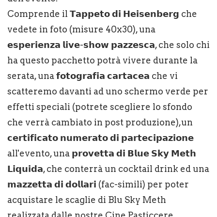
Comprende il 𝗧𝗮𝗽𝗽𝗲𝘁𝗼 𝗱𝗶 𝗛𝗲𝗶𝘀𝗲𝗻𝗯𝗲𝗿𝗴 che
vedete in foto (misure 40x30), una
𝗲𝘀𝗽𝗲𝗿𝗶𝗲𝗻𝘇𝗮 𝗹𝗶𝘃𝗲-𝘀𝗵𝗼𝘄 𝗽𝗮𝘇𝘇𝗲𝘀𝗰𝗮, che solo chi
ha questo pacchetto potrà vivere durante la
serata, una 𝗳𝗼𝘁𝗼𝗴𝗿𝗮𝗳𝗶𝗮 𝗰𝗮𝗿𝘁𝗮𝗰𝗲𝗮 che vi
scatteremo davanti ad uno schermo verde per
effetti speciali (potrete scegliere lo sfondo
che verrà cambiato in post produzione),un
𝗰𝗲𝗿𝘁𝗶𝗳𝗶𝗰𝗮𝘁𝗼 𝗻𝘂𝗺𝗲𝗿𝗮𝘁𝗼 𝗱𝗶 𝗽𝗮𝗿𝘁𝗲𝗰𝗶𝗽𝗮𝘇𝗶𝗼𝗻𝗲
all'evento, una 𝗽𝗿𝗼𝘃𝗲𝘁𝘁𝗮 𝗱𝗶 𝗕𝗹𝘂𝗲 𝗦𝗸𝘆 𝗠𝗲𝘁𝗵
𝗟𝗶𝗾𝘂𝗶𝗱𝗮, che conterrà un cocktail drink ed una
𝗺𝗮𝘇𝘇𝗲𝘁𝘁𝗮 𝗱𝗶 𝗱𝗼𝗹𝗹𝗮𝗿𝗶 (fac-simili) per poter
acquistare le scaglie di Blu Sky Meth
realizzata dalle nostre Cine Pasticcere