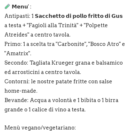
𝗠𝗲𝗻𝘂' :
Antipasti: 1 𝗦𝗮𝗰𝗰𝗵𝗲𝘁𝘁𝗼 𝗱𝗶 𝗽𝗼𝗹𝗹𝗼 𝗳𝗿𝗶𝘁𝘁𝗼 𝗱𝗶 𝗚𝘂𝘀
a testa + "Fagioli alla Trinità" + "Polpette
Atreides" a centro tavola.
Primo: 1 a scelta tra "Carbonite", "Bosco Atro" e
"Amatrix".
Secondo: Tagliata Krueger grana e balsamico
ed arrosticini a centro tavola.
Contorni: le nostre patate fritte con salse
home-made.
Bevande: Acqua a volontà e 1 bibita o 1 birra
grande o 1 calice di vino a testa.
Menù vegano/vegetariano: