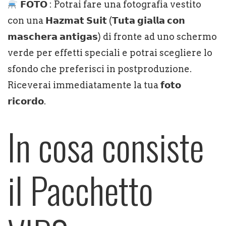
𝗙𝗢𝗧𝗢 : Potrai fare una fotografia vestito
con una 𝗛𝗮𝘇𝗺𝗮𝘁 𝗦𝘂𝗶𝘁 (𝗧𝘂𝘁𝗮 𝗴𝗶𝗮𝗹𝗹𝗮 𝗰𝗼𝗻
𝗺𝗮𝘀𝗰𝗵𝗲𝗿𝗮 𝗮𝗻𝘁𝗶𝗴𝗮𝘀) di fronte ad uno schermo
verde per effetti speciali e potrai scegliere lo
sfondo che preferisci in postproduzione.
Riceverai immediatamente la tua 𝗳𝗼𝘁𝗼
𝗿𝗶𝗰𝗼𝗿𝗱𝗼.
In cosa consiste
il Pacchetto