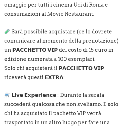
omaggio per tutti i cinema Uci di Roma e
consumazioni al Movie Restaurant.
Sarà possibile acquistare (ce lo dovrete
comunicare al momento della prenotazione)
un 𝗣𝗔𝗖𝗖𝗛𝗘𝗧𝗧𝗢 𝗩𝗜𝗣 del costo di 15 euro in
edizione numerata a 100 esemplari.
Solo chi acquisterà il 𝗣𝗔𝗖𝗖𝗛𝗘𝗧𝗧𝗢 𝗩𝗜𝗣
riceverà questi 𝗘𝗫𝗧𝗥𝗔:
𝗟𝗶𝘃𝗲 𝗘𝘅𝗽𝗲𝗿𝗶𝗲𝗻𝗰𝗲 : Durante la serata
succederà qualcosa che non sveliamo. E solo
chi ha acquistato il pachetto VIP verrà
trasportato in un altro luogo per fare una