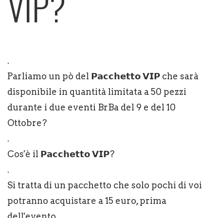
VIP?
.
Parliamo un pò del 𝗣𝗮𝗰𝗰𝗵𝗲𝘁𝘁𝗼 𝗩𝗜𝗣 che sarà
disponibile in quantità limitata a 50 pezzi
durante i due eventi BrBa del 9 e del 10
Ottobre?
.
Cos'è il 𝗣𝗮𝗰𝗰𝗵𝗲𝘁𝘁𝗼 𝗩𝗜𝗣?
.
Si tratta di un pacchetto che solo pochi di voi
potranno acquistare a 15 euro, prima
dell'evento.