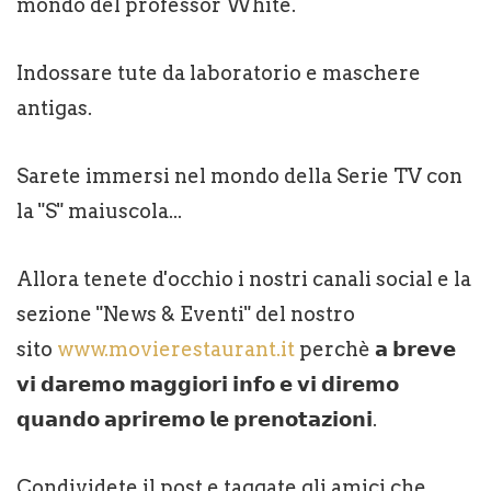
mondo del professor White.
Indossare tute da laboratorio e maschere
antigas.
Sarete immersi nel mondo della Serie TV con
la "S" maiuscola...
Allora tenete d'occhio i nostri canali social e la
sezione "News & Eventi" del nostro
sito
www.movierestaurant.it
perchè 𝗮 𝗯𝗿𝗲𝘃𝗲
𝘃𝗶 𝗱𝗮𝗿𝗲𝗺𝗼 𝗺𝗮𝗴𝗴𝗶𝗼𝗿𝗶 𝗶𝗻𝗳𝗼 𝗲 𝘃𝗶 𝗱𝗶𝗿𝗲𝗺𝗼
𝗾𝘂𝗮𝗻𝗱𝗼 𝗮𝗽𝗿𝗶𝗿𝗲𝗺𝗼 𝗹𝗲 𝗽𝗿𝗲𝗻𝗼𝘁𝗮𝘇𝗶𝗼𝗻𝗶.
Condividete il post e taggate gli amici che