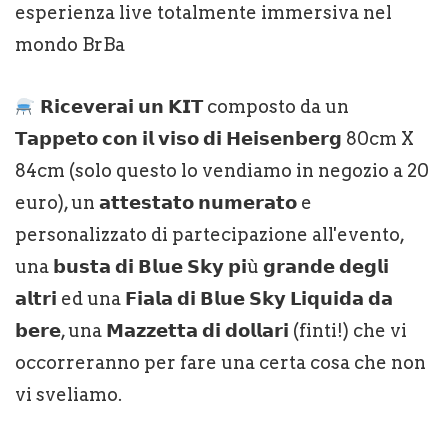
esperienza live totalmente immersiva nel
mondo BrBa
𝗥𝗶𝗰𝗲𝘃𝗲𝗿𝗮𝗶 𝘂𝗻 𝗞𝗜𝗧 composto da un
𝗧𝗮𝗽𝗽𝗲𝘁𝗼 𝗰𝗼𝗻 𝗶𝗹 𝘃𝗶𝘀𝗼 𝗱𝗶 𝗛𝗲𝗶𝘀𝗲𝗻𝗯𝗲𝗿𝗴 80cm X
84cm (solo questo lo vendiamo in negozio a 20
euro), un 𝗮𝘁𝘁𝗲𝘀𝘁𝗮𝘁𝗼 𝗻𝘂𝗺𝗲𝗿𝗮𝘁𝗼 e
personalizzato di partecipazione all'evento,
una 𝗯𝘂𝘀𝘁𝗮 𝗱𝗶 𝗕𝗹𝘂𝗲 𝗦𝗸𝘆 𝗽𝗶ù 𝗴𝗿𝗮𝗻𝗱𝗲 𝗱𝗲𝗴𝗹𝗶
𝗮𝗹𝘁𝗿𝗶 ed una 𝗙𝗶𝗮𝗹𝗮 𝗱𝗶 𝗕𝗹𝘂𝗲 𝗦𝗸𝘆 𝗟𝗶𝗾𝘂𝗶𝗱𝗮 𝗱𝗮
𝗯𝗲𝗿𝗲, una 𝗠𝗮𝘇𝘇𝗲𝘁𝘁𝗮 𝗱𝗶 𝗱𝗼𝗹𝗹𝗮𝗿𝗶 (finti!) che vi
occorreranno per fare una certa cosa che non
vi sveliamo.