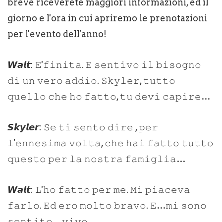
breve riceverete maggiori informazioni, ed il
giorno e l'ora in cui apriremo le prenotazioni
per l'evento dell'anno!
𝙒𝙖𝙡𝙩: 𝙴'𝚏𝚒𝚗𝚒𝚝𝚊. 𝙴 𝚜𝚎𝚗𝚝𝚒𝚟𝚘 𝚒𝚕 𝚋𝚒𝚜𝚘𝚐𝚗𝚘
𝚍𝚒 𝚞𝚗 𝚟𝚎𝚛𝚘 𝚊𝚍𝚍𝚒𝚘. 𝚂𝚔𝚢𝚕𝚎𝚛, 𝚝𝚞𝚝𝚝𝚘
𝚚𝚞𝚎𝚕𝚕𝚘 𝚌𝚑𝚎 𝚑𝚘 𝚏𝚊𝚝𝚝𝚘, 𝚝𝚞 𝚍𝚎𝚟𝚒 𝚌𝚊𝚙𝚒𝚛𝚎…
𝙎𝙠𝙮𝙡𝙚𝙧: 𝚂𝚎 𝚝𝚒 𝚜𝚎𝚗𝚝𝚘 𝚍𝚒𝚛𝚎 , 𝚙𝚎𝚛
𝚕'𝚎𝚗𝚗𝚎𝚜𝚒𝚖𝚊 𝚟𝚘𝚕𝚝𝚊, 𝚌𝚑𝚎 𝚑𝚊𝚒 𝚏𝚊𝚝𝚝𝚘 𝚝𝚞𝚝𝚝𝚘
𝚚𝚞𝚎𝚜𝚝𝚘 𝚙𝚎𝚛 𝚕𝚊 𝚗𝚘𝚜𝚝𝚛𝚊 𝚏𝚊𝚖𝚒𝚐𝚕𝚒𝚊…
𝙒𝙖𝙡𝙩: 𝙻'𝚑𝚘 𝚏𝚊𝚝𝚝𝚘 𝚙𝚎𝚛 𝚖𝚎. 𝙼𝚒 𝚙𝚒𝚊𝚌𝚎𝚟𝚊
𝚏𝚊𝚛𝚕𝚘. 𝙴𝚍 𝚎𝚛𝚘 𝚖𝚘𝚕𝚝𝚘 𝚋𝚛𝚊𝚟𝚘. 𝙴…𝚖𝚒 𝚜𝚘𝚗𝚘
𝚜𝚎𝚗𝚝𝚒𝚝𝚘…𝚟𝚒𝚟𝚘.