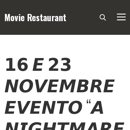
Movie Restaurant
𝟭𝟲 𝙀 𝟮𝟯
𝙉𝙊𝙑𝙀𝙈𝘽𝙍𝙀
𝙀𝙑𝙀𝙉𝙏𝙊 “𝘼
𝙉𝙄𝙂𝙃𝙏𝙈𝘼𝙍𝙀