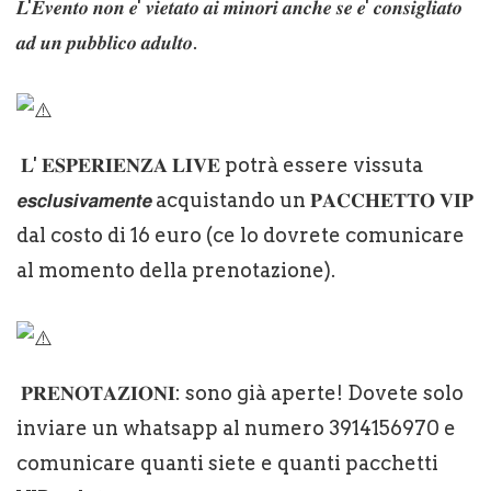
𝑳'𝑬𝒗𝒆𝒏𝒕𝒐 𝒏𝒐𝒏 𝒆' 𝒗𝒊𝒆𝒕𝒂𝒕𝒐 𝒂𝒊 𝒎𝒊𝒏𝒐𝒓𝒊 𝒂𝒏𝒄𝒉𝒆 𝒔𝒆 𝒆' 𝒄𝒐𝒏𝒔𝒊𝒈𝒍𝒊𝒂𝒕𝒐
𝒂𝒅 𝒖𝒏 𝒑𝒖𝒃𝒃𝒍𝒊𝒄𝒐 𝒂𝒅𝒖𝒍𝒕𝒐.
𝐋' 𝐄𝐒𝐏𝐄𝐑𝐈𝐄𝐍𝐙𝐀 𝐋𝐈𝐕𝐄 potrà essere vissuta
𝙚𝙨𝙘𝙡𝙪𝙨𝙞𝙫𝙖𝙢𝙚𝙣𝙩𝙚 acquistando un 𝐏𝐀𝐂𝐂𝐇𝐄𝐓𝐓𝐎 𝐕𝐈𝐏
dal costo di 16 euro (ce lo dovrete comunicare
al momento della prenotazione).
𝐏𝐑𝐄𝐍𝐎𝐓𝐀𝐙𝐈𝐎𝐍𝐈: sono già aperte! Dovete solo
inviare un whatsapp al numero 3914156970 e
comunicare quanti siete e quanti pacchetti