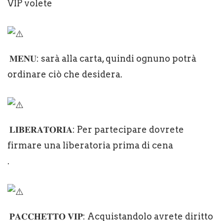
VIP volete
𝐌𝐄𝐍𝐔: sarà alla carta, quindi ognuno potrà
ordinare ciò che desidera.
𝐋𝐈𝐁𝐄𝐑𝐀𝐓𝐎𝐑𝐈𝐀: Per partecipare dovrete
firmare una liberatoria prima di cena
.
𝐏𝐀𝐂𝐂𝐇𝐄𝐓𝐓𝐎 𝐕𝐈𝐏: Acquistandolo avrete diritto