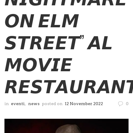
𝙊𝙉 𝙀𝙇𝙈
𝙎𝙏𝙍𝙀𝙀𝙏” 𝘼𝙇
𝙈𝙊𝙑𝙄𝙀
𝙍𝙀𝙎𝙏𝘼𝙐𝙍𝘼𝙉
in
eventi
,
news
posted on
12 November 2022
0