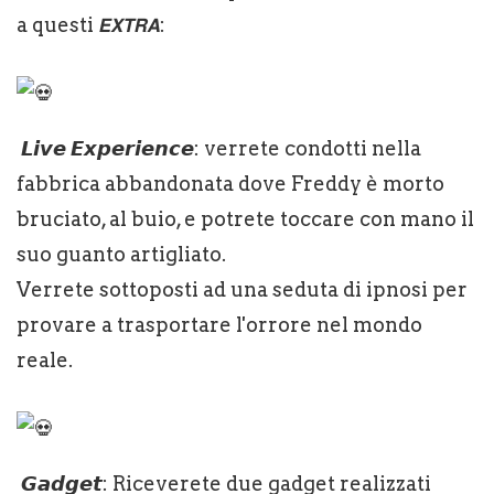
a questi 𝙀𝙓𝙏𝙍𝘼:
𝙇𝙞𝙫𝙚 𝙀𝙭𝙥𝙚𝙧𝙞𝙚𝙣𝙘𝙚: verrete condotti nella
fabbrica abbandonata dove Freddy è morto
bruciato, al buio, e potrete toccare con mano il
suo guanto artigliato.
Verrete sottoposti ad una seduta di ipnosi per
provare a trasportare l'orrore nel mondo
reale.
𝙂𝙖𝙙𝙜𝙚𝙩: Riceverete due gadget realizzati