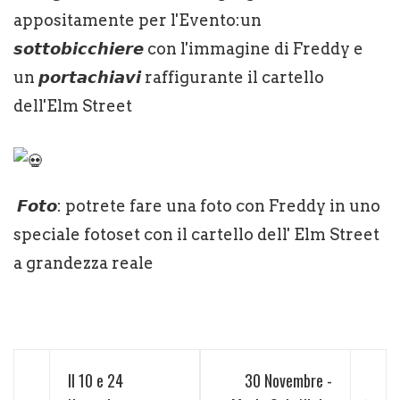
appositamente per l'Evento:un
𝙨𝙤𝙩𝙩𝙤𝙗𝙞𝙘𝙘𝙝𝙞𝙚𝙧𝙚 con l'immagine di Freddy e
un 𝙥𝙤𝙧𝙩𝙖𝙘𝙝𝙞𝙖𝙫𝙞 raffigurante il cartello
dell'Elm Street
𝙁𝙤𝙩𝙤: potrete fare una foto con Freddy in uno
speciale fotoset con il cartello dell' Elm Street
a grandezza reale
Il 10 e 24
30 Novembre -